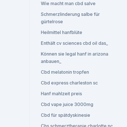
Wie macht man cbd salve
Schmerzlinderung salbe für
gürtelrose
Heilmittel hanfblüte
Enthält cv sciences cbd oil das_
Können sie legal hanf in arizona
anbauen_
Cbd melatonin tropfen
Cbd express charleston sc
Hanf mahlzeit preis
Cbd vape juice 3000mg
Cbd für spätdyskinesie
Chs schmerztherapie charlotte nc