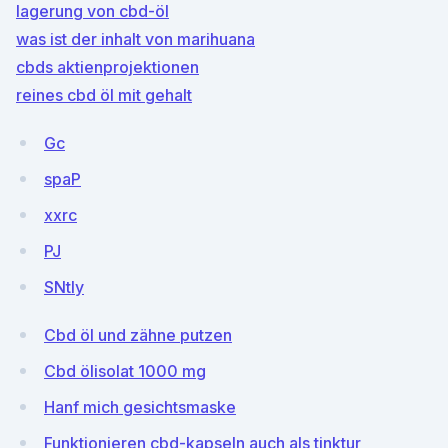
lagerung von cbd-öl
was ist der inhalt von marihuana
cbds aktienprojektionen
reines cbd öl mit gehalt
Gc
spaP
xxrc
PJ
SNtly
Cbd öl und zähne putzen
Cbd ölisolat 1000 mg
Hanf mich gesichtsmaske
Funktionieren cbd-kapseln auch als tinktur_