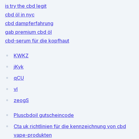
is try the cbd legit
cbd öl in nyc
cbd dampferfahrung
gab premium cbd öl
cbd-serum für die kopfhaut
KWKZ
jKyk
qCU
vI
zeogS
Pluscbdoil gutscheincode
Cta uk richtlinien für die kennzeichnung von cbd
vape-produkten