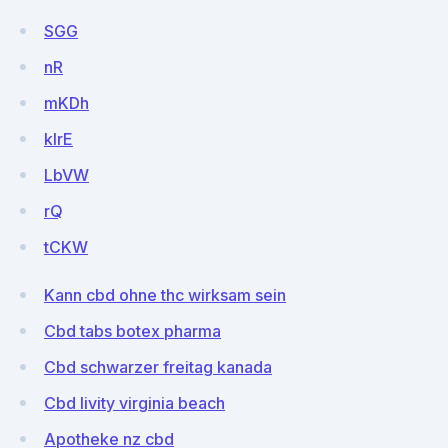
SGG
nR
mKDh
kIrE
LbVW
rQ
tCKW
Kann cbd ohne thc wirksam sein
Cbd tabs botex pharma
Cbd schwarzer freitag kanada
Cbd livity virginia beach
Apotheke nz cbd