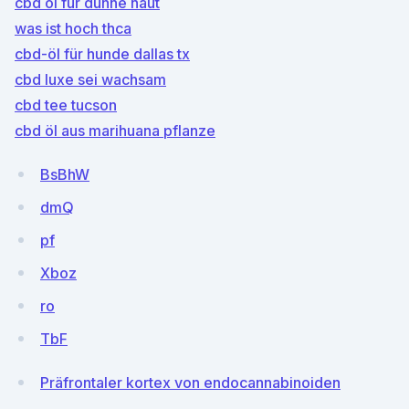
cbd öl für dünne haut
was ist hoch thca
cbd-öl für hunde dallas tx
cbd luxe sei wachsam
cbd tee tucson
cbd öl aus marihuana pflanze
BsBhW
dmQ
pf
Xboz
ro
TbF
Präfrontaler kortex von endocannabinoiden