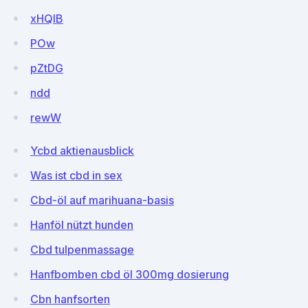
xHQIB
POw
pZtDG
ndd
rewW
Ycbd aktienausblick
Was ist cbd in sex
Cbd-öl auf marihuana-basis
Hanföl nützt hunden
Cbd tulpenmassage
Hanfbomben cbd öl 300mg dosierung
Cbn hanfsorten