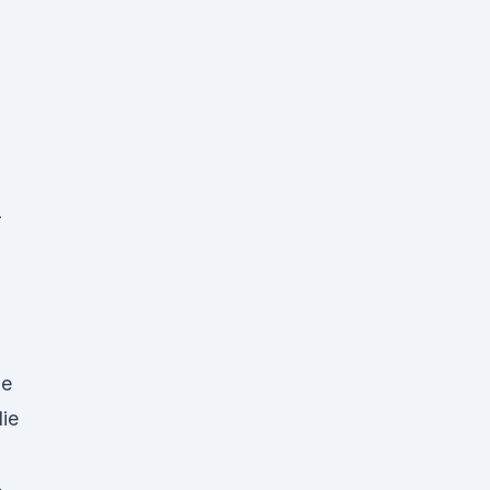
-
ne
ie
-