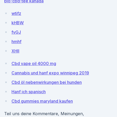
bio-cbd-tee kanada
wtifz
kHBW
fvGJ
hmhf
XHll
Cbd vape oil 4000 mg
Cannabis und hanf expo winnipeg 2019
Cbd öl nebenwirkungen bei hunden
Hanf ich spanisch
Cbd gummies maryland kaufen
Teil uns deine Kommentare, Meinungen,