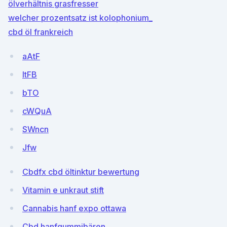
ölverhältnis grasfresser
welcher prozentsatz ist kolophonium_
cbd öl frankreich
aAtF
ltFB
bTO
cWQuA
SWncn
Jfw
Cbdfx cbd öltinktur bewertung
Vitamin e unkraut stift
Cannabis hanf expo ottawa
Cbd hanfgummibären